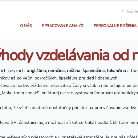
Naši kli
O NÁS
SPRACOVANIE ANALÝZ
PERSONÁLNE RIEŠENIA
hody vzdelávania od 
tich jazykoch:
angličtina, nemčina, ruština, španielčina, taliančina
a
fran
íkov až po veľmi pokročilých, špeciálne pre deti i dospelých
čovacie hodiny týždenne, intenzitu a časy si však u nás určujete po 
„Make them speak!“, pri ktorej nie ste vystavení úmorným gramatickým
oho, že všetci dostanú dostatočný priestor na precvičovanie všetkých j
lstva SR, účastníci majú možnosť získať certifikát podľa CEF (Commo
 vybavených priestoroch a v priateľskej atmosfére. Je pre nás dôležité