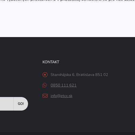
KONTAKT
Starohájska 6, Bratislava 851 02
0850 111 621
info@etcc.sk
GO!