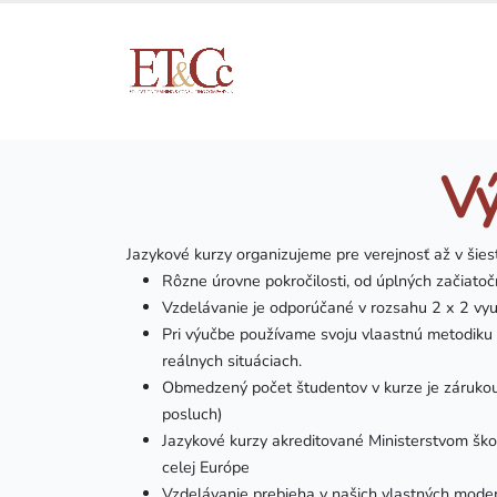
Vý
Jazykové kurzy organizujeme pre verejnosť až v šies
Rôzne úrovne pokročilosti, od úplných začiatočn
Vzdelávanie je odporúčané v rozsahu 2 x 2 vyu
Pri výučbe používame svoju vlaastnú metodiku 
reálnych situáciach.
Obmedzený počet študentov v kurze je zárukou t
posluch)
Jazykové kurzy akreditované Ministerstvom ško
celej Európe
Vzdelávanie prebieha v našich vlastných moderne