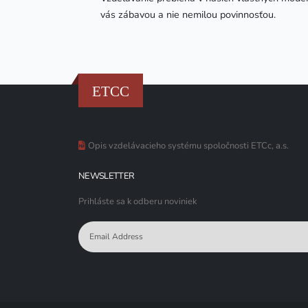
vás zábavou a nie nemilou povinnosťou.
ETCC
Opis vzdelávacieho systému spoločnosti ETCc, a.s.
NEWSLETTER
Prihláste sa k odberu noviniek