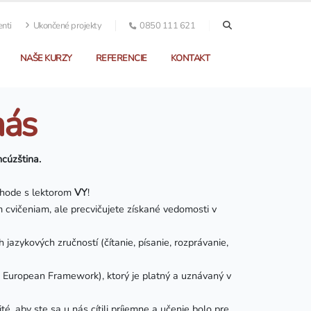
enti
Ukončené projekty
0850 111 621
NAŠE KURZY
REFERENCIE
KONTAKT
nás
cúzština.
dohode s lektorom
VY
!
 cvičeniam, ale precvičujete získané vedomosti v
azykových zručností (čítanie, písanie, rozprávanie,
n European Framework), ktorý je platný a uznávaný v
, aby ste sa u nás cítili príjemne a učenie bolo pre