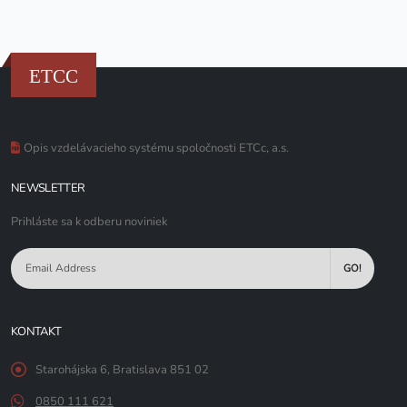
ETCC
Opis vzdelávacieho systému spoločnosti ETCc, a.s.
NEWSLETTER
Prihláste sa k odberu noviniek
GO!
KONTAKT
Starohájska 6, Bratislava 851 02
0850 111 621