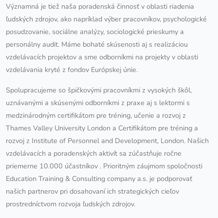
Významná je tiež naša poradenská činnosť v oblasti riadenia
ľudských zdrojov, ako napríklad výber pracovníkov, psychologické
posudzovanie, sociálne analýzy, sociologické prieskumy a
personálny audit. Máme bohaté skúsenosti aj s realizáciou
vzdelávacích projektov a sme odborníkmi na projekty v oblasti
vzdelávania kryté z fondov Európskej únie.
Spolupracujeme so špičkovými pracovníkmi z vysokých škôl,
uznávanými a skúsenými odborníkmi z praxe aj s lektormi s
medzinárodným certifikátom pre tréning, učenie a rozvoj z
Thames Valley University London a Certifikátom pre tréning a
rozvoj z Institute of Personnel and Development, London. Našich
vzdelávacích a poradenských aktivít sa zúčastňuje ročne
priemerne
10.000 účastníkov
. Prioritným záujmom spoločnosti
Education Training & Consulting company a.s. je podporovať
našich partnerov pri dosahovaní ich strategických cieľov
prostredníctvom rozvoja ľudských zdrojov.