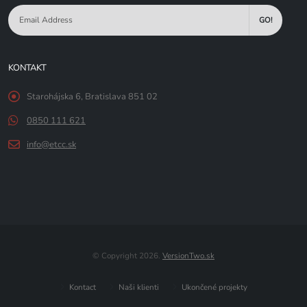
GO!
KONTAKT
Starohájska 6, Bratislava 851 02
0850 111 621
info@etcc.sk
© Copyright 2026.
VersionTwo.sk
Kontact
Naši klienti
Ukončené projekty