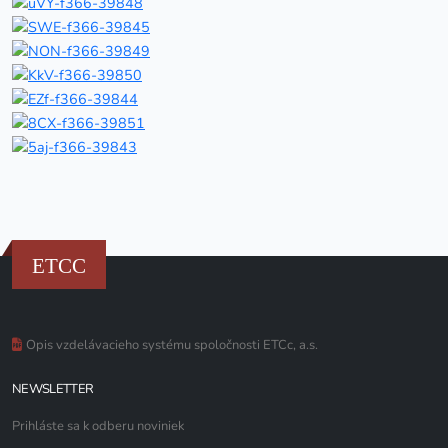
ETCC
Opis vzdelávacieho systému spoločnosti ETCc, a.s.
NEWSLETTER
Prihláste sa k odberu noviniek