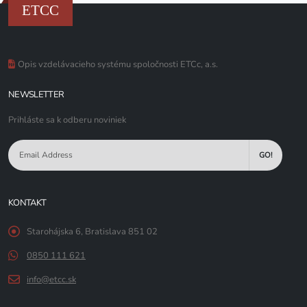
ETCC
Opis vzdelávacieho systému spoločnosti ETCc, a.s.
NEWSLETTER
Prihláste sa k odberu noviniek
GO!
KONTAKT
Starohájska 6, Bratislava 851 02
0850 111 621
info@etcc.sk